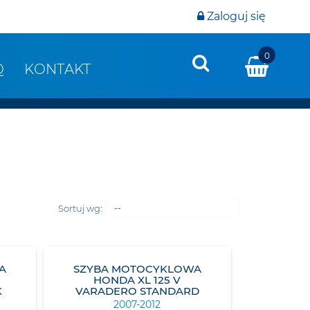
Zaloguj się
0
Q
KONTAKT
Sortuj wg:
--
A
SZYBA MOTOCYKLOWA
HONDA XL 125 V
K
VARADERO STANDARD
2007-2012