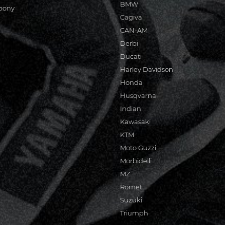
BMW
bony
Cagiva
CAN-AM
Derbi
Ducati
Harley Davidson
Honda
Husqvarna
Indian
Kawasaki
KTM
Moto Guzzi
Morbidelli
MZ
Romet
Suzuki
Triumph