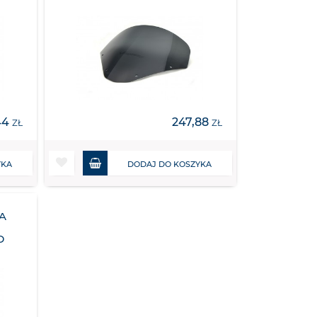
44
247,88
ZŁ
ZŁ
YKA
DODAJ DO KOSZYKA
A
D