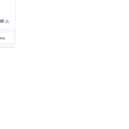
88
ZŁ
YKA