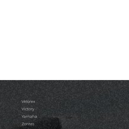
Velorex
Victory
Yamaha
Zontes