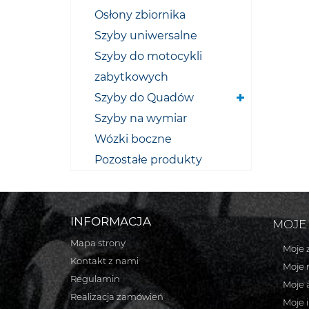
Osłony zbiornika
Szyby uniwersalne
Szyby do motocykli
zabytkowych
Szyby do Quadów
Szyby na wymiar
Wózki boczne
Pozostałe produkty
INFORMACJA
MOJE
Mapa strony
Moje 
Kontakt z nami
Moje 
Regulamin
Moje 
Realizacja zamówień
Moje 