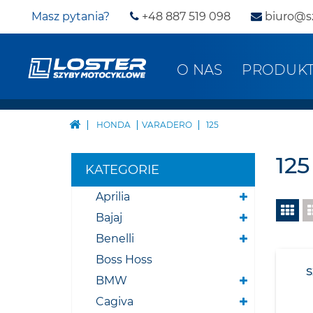
Masz pytania?
+48 887 519 098
biuro@s
O NAS
PRODUK
HONDA
VARADERO
125
125
KATEGORIE
Aprilia
Bajaj
Benelli
Boss Hoss
BMW
Cagiva