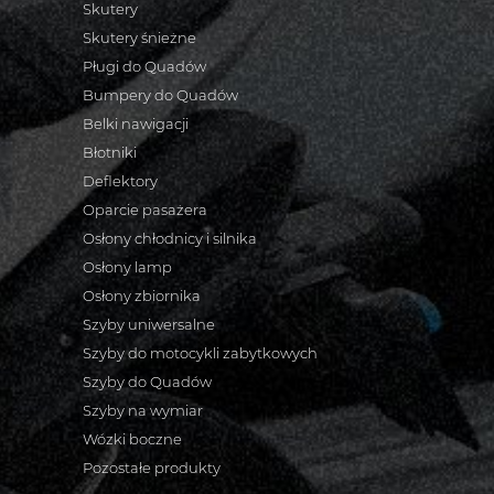
Skutery
Skutery śnieżne
Pługi do Quadów
Bumpery do Quadów
Belki nawigacji
Błotniki
Deflektory
Oparcie pasażera
Osłony chłodnicy i silnika
Osłony lamp
Osłony zbiornika
Szyby uniwersalne
Szyby do motocykli zabytkowych
Szyby do Quadów
Szyby na wymiar
Wózki boczne
Pozostałe produkty