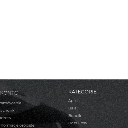
KATEGORIE
 KONTO
Aprilia
zamówienia
Bajaj
rachunki
Benelli
adresy
Boss Hoss
informacje osobiste