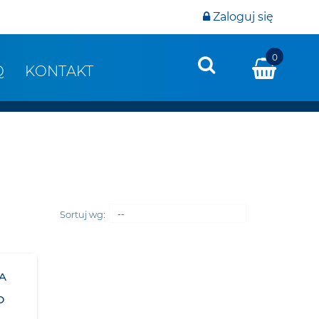
Zaloguj się
0
Q
KONTAKT
Sortuj wg:
--
A
D