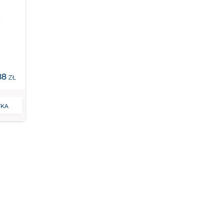
88
ZŁ
YKA