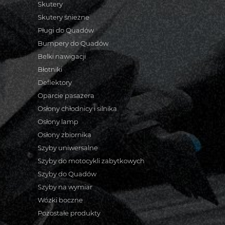
Skutery
Skutery śnieżne
Pługi do Quadów
Bumpery do Quadów
Belki nawigacji
Błotniki
Deflektory
Oparcie pasażera
Osłony chłodnicy i silnika
Osłony lamp
Osłony zbiornika
Szyby uniwersalne
Szyby do motocykli zabytkowych
Szyby do Quadów
Szyby na wymiar
Wózki boczne
Pozostałe produkty