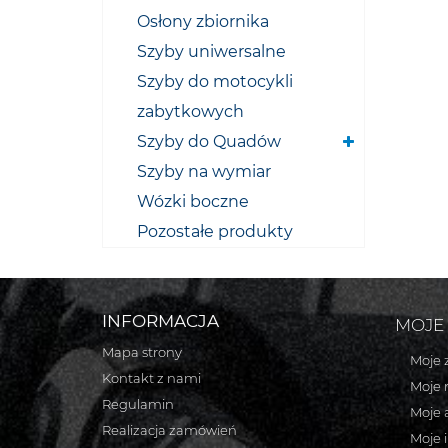
Osłony zbiornika
Szyby uniwersalne
Szyby do motocykli
zabytkowych
Szyby do Quadów
Szyby na wymiar
Wózki boczne
Pozostałe produkty
INFORMACJA
MOJE
Mapa strony
Moje 
Kontakt z nami
Moje 
Regulamin
Moje 
Realizacja zamówień
Moje 