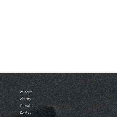
Velorex
Victory
Yamaha
Zontes