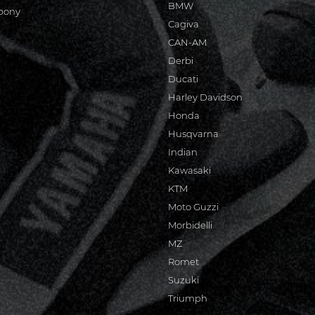
BMW
bony
Cagiva
CAN-AM
Derbi
Ducati
Harley Davidson
Honda
Husqvarna
Indian
Kawasaki
KTM
Moto Guzzi
Morbidelli
MZ
Romet
Suzuki
Triumph