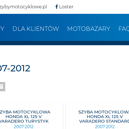
zybymotocyklowe.pl
Loster
TY
DLA KLIENTÓW
MOTOBAZARY
FA
7-2012
SZYBA MOTOCYKLOWA
SZYBA MOTOCYKLOW
HONDA XL 125 V
HONDA XL 125 V
VARADERO TURYSTYK
VARADERO STANDAR
2007-2012
2007-2012