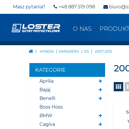
Masz pytania?
+48 887 519 098
biuro@s
O NAS
PRODUK
HONDA
VARADERO
125
2007-2012
200
KATEGORIE
Aprilia
Bajaj
Benelli
Boss Hoss
BMW
Cagiva