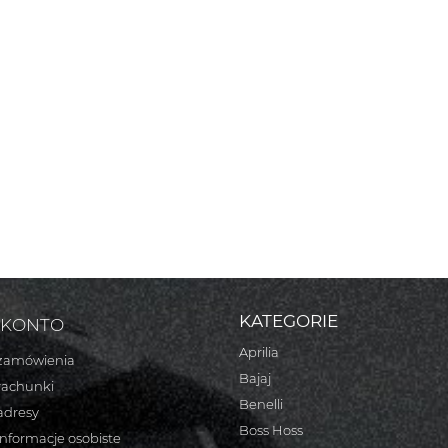
KATEGORIE
 KONTO
Aprilia
zamówienia
Bajaj
rachunki
Benelli
adresy
Boss Hoss
informacje osobiste