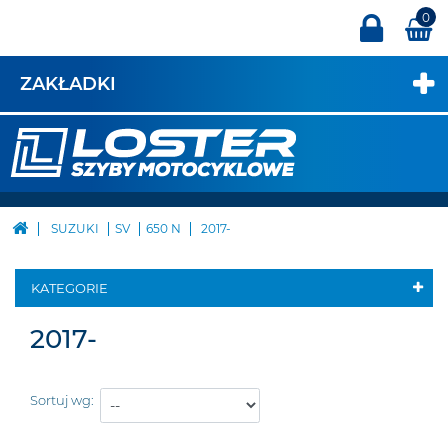
0
ZAKŁADKI
SUZUKI
SV
650 N
2017-
KATEGORIE
2017-
Sortuj wg: