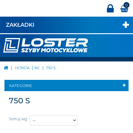
0
ZAKŁADKI
HONDA
NC
750 S
KATEGORIE
750 S
Sortuj wg: