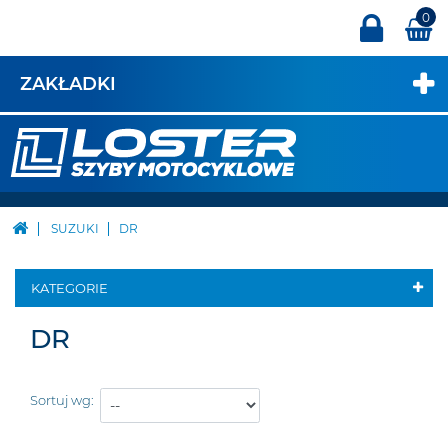
0
ZAKŁADKI
SUZUKI
DR
KATEGORIE
DR
Sortuj wg: